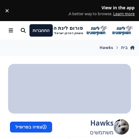
מעבר לתוכן
View in the app
×
ss
.
A better way to browse.
Learn more
פורום ליגת הפוקימונים
התחברות
חיפוש
Menu
משחק דפדפן ישראלי
בית
Hawks
Hawks
צפיה בפרופיל
משתמשים