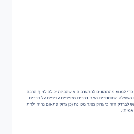
ן הציבורי כדי למנוע מההמונים להתערב הוא שהבינה יכולה לזייף הרבה
 השאלה המוססרית האם דברים מזוייפים עדיפים על דברים
סר האנושי. העמדה של אילון מאסק עם גרוק ורשת X מוסיפה אש לברדק הזה כי גרוק מאד מכוונת (כן גרוק פתאום נהיה ילדת