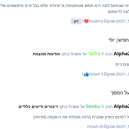
ונה לדוגמא)
1 שנה
6 תגובות
1
דיון
ודש| יולי
Alpha
גילעד
הגיב ל
על אשכול בתוך
הודעות מהצוות
ם נייס
1 שנה
5 תגובות
1
על המסך
Senku
Alpha
הגיב ל
על אשכול בתוך
דיבורים ודיונים כלליים
ל רפרנס בפרק שגברת ברכה מנהלת את היאקוזה (מדוזה)
1 שנה
20 תגובות