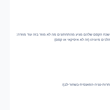
strike witches קודם כל הפתיח מדהים זה בצד זה אנימה על מכשפות חצי מטוסי קרב שכח הקסם שלהם מגיע מהתחתונים מה לא מוזר בזה עוד מוזרה: