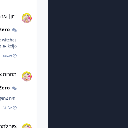
דיון| מה האנימות הכי
דיון| מה
Zero
keijo אנימה על בנות הולכות מכות שאחרי נקודת החצי הופך לבנות הולכות מכות עם מהלכים מיוגיהו (זה לא איסיקאי או קסם)
אוגוסט 1, 2025
תחרות ציור| דמויות 
תחרות צי
Zero
יהיה צחוקות https://www.pokeisrael.net/forum/index.php?/topic/2113-ציור-לתחרו
יולי 31, 2025
1 ש
ציור לתחרות - טניה ה
ציור לתח