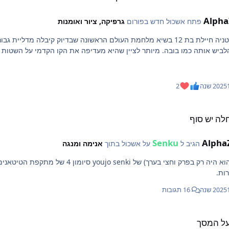
Alpha
פתח אשכול חדש בפורום
גרפיקה, ציור ואומנות
רקע קצר: טניה חיילת בת 12 בשיא מלחמת העולם הראשונה שבדיוק קיבלה
לביש אותה כמו בובה. מיותר לציין שהיא מעדיפה את הקו הקדמי על השטות ה
נה
2
לה יש סוף
Senku
Alpha
הגיב ל
על אשכול בתוך
אנימה ומנגה
ות.
נה
16 תגובות
על המסך