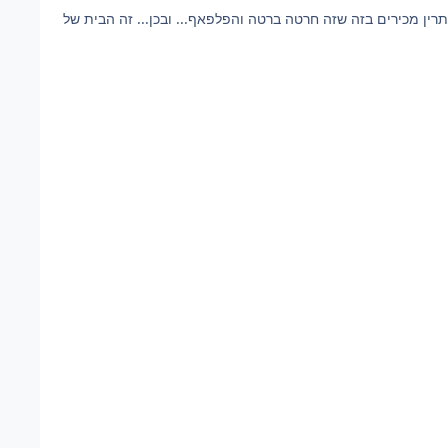
מה שיפה זה שבפועל לונה היא ממש מטומטמת גריפינדור מלא בבריונים מתנשאים סליתרין מכירים בזה שזה חרטה ברטה והפלפאף... ובכן... זה הבית של