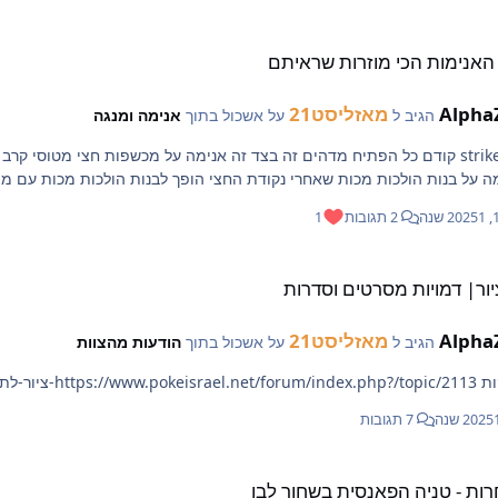
 מוזרות שראיתם
 האנימות הכי מוזרות שראיתם
Alpha
מאזליסט21
הגיב ל
על אשכול בתוך
אנימה ומנגה
1 שנה
2 תגובות
1
מסרטים וסדרות
ור| דמויות מסרטים וסדרות
Alpha
מאזליסט21
הגיב ל
על אשכול בתוך
הודעות מהצוות
ת-טניה-הפאנסית-בשחור-לבן/
נה
7 תגובות
פאנסית בשחור לבן
רות - טניה הפאנסית בשחור לבן