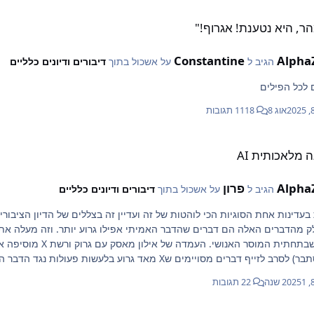
ת! אגרוף!"
מהר, היא נטענת! אגרוף!"
Constantine
Alpha
הגיב ל
על אשכול בתוך
דיבורים ודיונים כלליים
לכל הפילים
אוג 8
1118 תגובות
נה מלאכותית AI
Alpha
פרון
הגיב ל
על אשכול בתוך
דיבורים ודיונים כלליים
נאמר זאת בעדינות אחת הסוגיות הכי לוהטות של זה ועדיין זה בצללים של הדיו
ק מהדברים האלה הם דברים שהדבר האמיתי אפילו גרוע יותר. וזה מעלה את
אמיתיים שבתחתית המו
לזייף דברים מסויימים שX מאד גרוע בלעשות פעולות נגד הדבר האמיתי.
1 שנה
22 תגובות