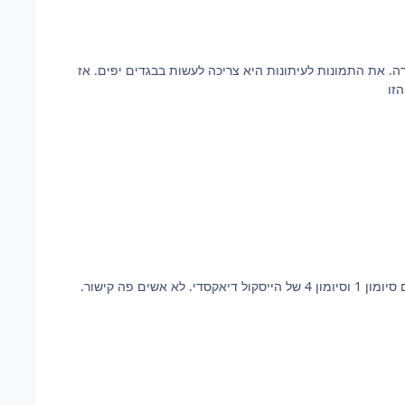
 מדליית גבורה. את התמונות לעיתונות היא צריכה לעשות בבגדים יפים. אז
זו
סיומון 2( הוא היה רק בפרק וחצי בערך) של youjo senki סיומון 4 של מתקפת הטיטאנים סיומון 1 וסיומון 4 של הייסקול דיאקסדי. לא אשים פה קישור.