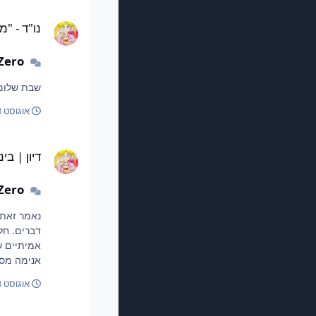
נו"ד - "מהר, היא נטענ
נו"ד - "
Zero
שבת שלום 
אוגוסט 8, 2025
דיון | בינה מלאכותית AI
דיון | בי
Zero
דברים. חל
אנימה מסתבר) לסרב 
אוגוסט 8, 2025
פגישה סודית