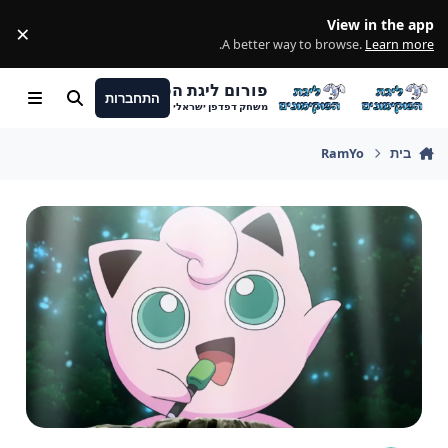
מעבר לתוכן
View in the app
×
ss
.
A better way to browse.
Learn more
פורום ליגת הפוקימונים
התחברות
חיפוש
Menu
משחק דפדפן ישראלי
בית
RamYo