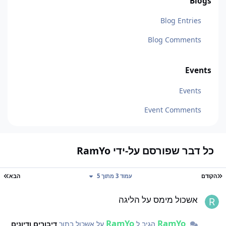
Blogs
Blog Entries
Blog Comments
Events
Events
Event Comments
כל דבר שפורסם על-ידי RamYo
עמוד ראשון
עמ
הקודם
עמוד 3 מתוך 5
הבא
שכול מימס על הליגה
אשכול מימס על הליגה
RamYo
RamYo
הגיב ל
על אשכול בתוך
דיבורים ודיונים