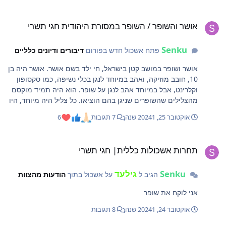
ושר והשופר / השופר במסורת היהודית חגי תשרי
אושר והשופר / השופר במסורת היהודית חגי תשרי
Senku
פתח אשכול חדש בפורום
דיבורים ודיונים כלליים
אושר ושופר במושב קטן בישראל, חי ילד בשם אושר. אושר היה בן
10, חובב מוזיקה, ואהב במיוחד לנגן בכלי נשיפה, כמו סקסופון
וקלרינט, אבל במיוחד אהב לנגן על שופר. הוא היה תמיד מוקסם
מהצלילים שהשופרים שניגן בהם הוציאו. כל צליל היה מיוחד, היו
שופרים שהוציאו צליל עמוק ומיוחד, ושופרים שהוציאו צלילים
אוקטובר 25, 2024
1 שנה
7 תגובות
6
חזקים ומהדהדים. אושר היה מנגן בשופר לרוב בתקופות חגיגיות.
בימים שלפני ראש השנה, הרב המקומי של המושב ביקש מאושר
חרות אשכולות כללית| חגי תשרי
לעזור לו ללמד קבוצה של ילדים מהמושב ללמוד לנגן בשופר.
תחרות אשכולות כללית| חגי תשרי
אושר היה נלהב ושמח ללמד את הילדים לנגן בשופר. הוא הקדיש
שעות רבות לאימון, כל יום, לאחר בית הספר, אושר היה מתאמן
Senku
גילעד
בגן השעשועים ליד בית הכנסת הקרוב לביתו. אך ככל שניסה, הוא
הגיב ל
על אשכול בתוך
הודעות מהצוות
גילה שזה לא כל כך פשוט לנגן על השופר, ולפעמים הצלילים
אני לוקח את שופר
שהשופר הוציא לא יצאו כמו שצריך, והיו ימים שאושר היה
מתייאש. לילה אחד, אחרי יום קשה בבית הספר, ישב אושר בחדרו
אוקטובר 24, 2024
1 שנה
8 תגובות
והיה עצוב. אמו, שראתה אותו, נכנסה לחדר ושאלה "למה אתה