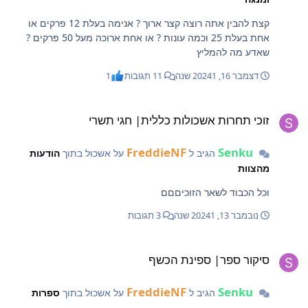
תחוס עלי אדוני הגדול חזרתו של הגיבור
קצת להבין אתה רוצה קצר ארוך ? אנימה בעלת 12 פרקים או
אחת בעלת 25 וכמה עונות ? או אחת ארוכה מעל 50 פרקים ?
שאדע מה להמליץ
דצמבר 16, 2024
1 שנה
11 תגובות
1
וכי תחרות אשכולות כללית| חגי תשרי
זוכי תחרות אשכולות כללית| חגי תשרי
FreddieNF
Senku
הגיב ל
על אשכול בתוך
הודעות
מהצוות
וכל הכבוד לשאר הזוכיםםם
נובמבר 13, 2024
1 שנה
3 תגובות
יקור ספר| ספינת הכשף
סיקור ספר| ספינת הכשף
FreddieNF
Senku
הגיב ל
על אשכול בתוך
ספרות