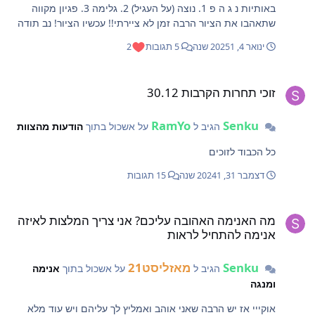
באותיות נ ג ה פ 1. נוצה (על העגיל) 2. גלימה 3. פגיון מקווה
שתאהבו את הציור הרבה זמן לא ציירתי!! עכשיו הציור! נב תודה
לאופיר שהביאני עד הלום @Hawks בנוסף תודה גם לשוקי שגרם
ינואר 4, 2025
1 שנה
5 תגובות
2
לי לצייר אחרי שנה וחצי שלא רציתי לצייר והבטחתי לו ציור
@shukush202
וכי תחרות הקרבות 30.12
זוכי תחרות הקרבות 30.12
RamYo
Senku
הגיב ל
על אשכול בתוך
הודעות מהצוות
כל הכבוד לזוכים
דצמבר 31, 2024
1 שנה
15 תגובות
ה האנימה האהובה עליכם? אני צריך המלצות לאיזה אנימה להתחיל לראות
מה האנימה האהובה עליכם? אני צריך המלצות לאיזה
אנימה להתחיל לראות
Senku
מאזליסט21
הגיב ל
על אשכול בתוך
אנימה
ומנגה
אוקייי אז יש הרבה שאני אוהב ואמליץ לך עליהם ויש עוד מלא