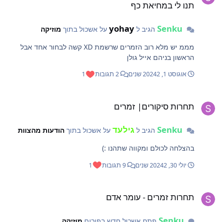
תנו לי במחיאת כף
השופר המרוקאי נוטה להיות רחב ועבה יחסית בחלקו הפנימי,
ולעתים הוא בעל עיקול עדין בלבד. צליל: רך יחסית, אך מלא
נוכחות. הצליל משדר איזון בין עוצמה לעדינות. סמליות: בקהילות
yohay
Senku
הגיב ל
על אשכול בתוך
מוזיקה
יהודי מרוקו, השופר שימש לא רק ככלי רוחני, אלא גם כגשר
לשימור המסורת. צורתו הייחודית של השופר, והצליל המיוחד שלו,
מממ יש מלא רוב הזמרים שרשמת XD קשה לבחור אחד אבל
מסמלים את המורשת המשלבת תרבות יהודית-מרוקאית.
הראשון בניהם אייל גולן
המאמינים שרואים בשופר המרוקאי כלי המחבר אותם למורשתם
אוגוסט 1, 2024
2 שנים
2 תגובות
1
ומעורר את הלב לתשובה כנה. • שופר כורדי מאפיינים: בקרב יהודי
כורדיסטן נהגו להשתמש בשופר מקרן איל או עז. צורתו קצרה
חרות סיקורים| זמרים
ופשוטה יותר, ללא עיקולים או פיתולים גדולים. צליל: צליל חד
תחרות סיקורים| זמרים
וברור, פשוט אך עוצמתי. סמליות: יהודי כורדיסטן השתמשו
בשופר באופן מסורתי בקרב קהילות קטנות, והשופר הפשוט סימל
Senku
גילעד
את הקשר הישיר עם המסורת ואמונה. בשופר זה השתמשו ברגעי
הגיב ל
על אשכול בתוך
הודעות מהצוות
חשבון נפש, והוא היה סמל של אמונה חזקה, למרות החיים
בהצלחה לכולם ומקווה שתהנו :)
הפשוטים והקשים באזורי ההרים. השופר הוא אחד הכלים
העתיקים ביותר במסורת, ובו נמסר קולה של האמונה היהודית
יולי 30, 2024
2 שנים
9 תגובות
1
בקדושה ובטהרה. על פי המסורת, בעת הגאולה, עתיד לתקוע
בשופר המשיח. התקיעה בשופר באותו זמן תסמל את תחילת
חרות זמרים - עומר אדם
תקופת הגאולה, את איסוף הגלויות ואת השבת עם ישראל לארצו.
תחרות זמרים - עומר אדם
השופר נחשב לסמל של תקווה ואמונה בשובו של המשיח. השופר
מוזכר בתנ"ך פעמים רבות, פעמים רבות בשימושים שונים.
Senku
פתח אשכול חדש בפורום
מוזיקה