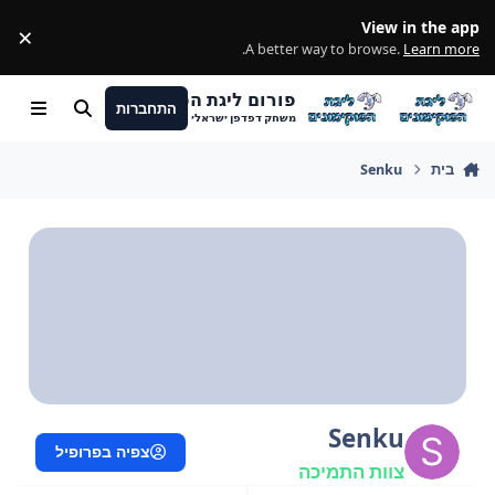
מעבר לתוכן
View in the app
×
ss
.
A better way to browse.
Learn more
פורום ליגת הפוקימונים
התחברות
חיפוש
Menu
משחק דפדפן ישראלי
בית
Senku
Senku
צפיה בפרופיל
צוות התמיכה