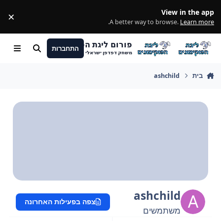
מעבר לתוכן
View in the app
×
ss
.
A better way to browse.
Learn more
פורום ליגת הפוקימונים
התחברות
חיפוש
Menu
משחק דפדפן ישראלי
בית
ashchild
ashchild
צפה בפעילות האחרונה
משתמשים