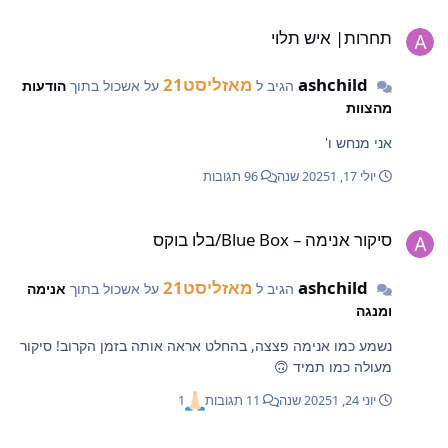
חרות| איש תלוי
תחרות| איש תלוי
ashchild
מאזליסט21
הגיב ל
על אשכול בתוך
הודעות
מהצוות
אני מנחש ו'
יולי 17, 2025
1 שנה
96 תגובות
יקור אנימה – Blue Box/בלו בוקס
סיקור אנימה – Blue Box/בלו בוקס
ashchild
מאזליסט21
הגיב ל
על אשכול בתוך
אנימה
ומנגה
נשמע כמו אנימה פצצה, בהחלט אראה אותה בזמן הקרוב! סיקור
מעולה כמו תמיד 🙃
יוני 24, 2025
1 שנה
11 תגובות
1
עלאת סיכויי מציאת חפצים בקרבות שדה