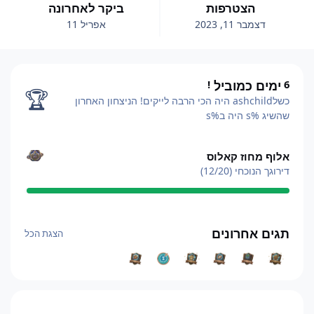
הצטרפות
ביקר לאחרונה
דצמבר 11, 2023
אפריל 11
ימים כמוביל
!
6
6
ימים כמוביל
!
🏆
כשלashchild היה הכי הרבה לייקים!
הניצחון האחרון
שהשיג %s היה ב%s
הצגת הכל
אלוף מחוז קאלוס
דירוגך הנוכחי (12/20)
הצגת הכל
תגים אחרונים
הצגת הכל