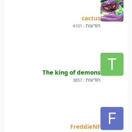
cactus
הודעות
: 4101
The king of demons
The king of demons
הודעות
: 3857
FreddieNF
FreddieNF