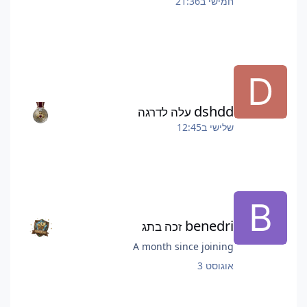
חמישי ב21:36
dshdd
עלה לדרגה
שלישי ב12:45
benedri
זכה בתג
A month since joining
אוגוסט 3