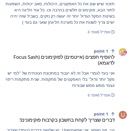
תזכור שיש שם את כל האפקטים, היכולות, סאב יכולות, השפעות
לתור הבא, פוקימונים חלשים בהרבה וכו. כל עוד הליגה היא
בשיטת המקל הגדול יותר זה יעשה רק נזקים. בשביל שזה יהיה
ישים צריך לשנות את כל מערכת הליגה( שאני גם בעד )
אפריל 6
אפר 6
הוסיף חפצים (אייטמים) לפוקימונים (Focus Sash לדוגמא)
point
1
להוסיף חפצים (אייטמים) לפוקימונים (Focus Sash
לדוגמא)
אני בעד לגמרי אבל זה לא יעבוד במתכונת הנוכחית של "למי יש
מקל יותר גדול" בלי האפקטים של מתקפות. שנית מתקפות ריפוי
עצמי ממש ממש שבורות
אפריל 6
אפר 6
ברים שצריך לקחת בחשבון בקרבות פוקימונים!
point
1
דברים שצריך לקחת בחשבון בקרבות פוקימונים!
היי, מה נשמע. אני Username. יש שלושה דברים (ויותר) שצריך