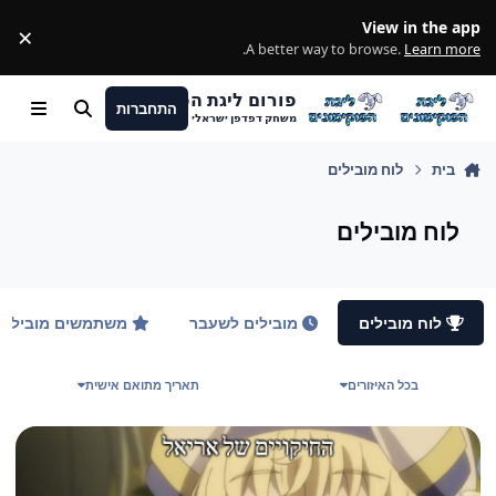
מעבר לתוכן
View in the app
×
ss
.
A better way to browse.
Learn more
פורום ליגת הפוקימונים
התחברות
חיפוש
Menu
משחק דפדפן ישראלי
בית
לוח מובילים
לוח מובילים
לוח מובילים
מובילים לשעבר
משתמשים מובילים
בכל האיזורים
תאריך מתואם אישית