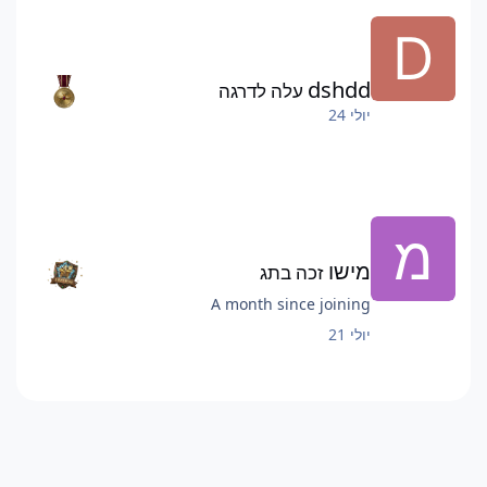
dshdd
עלה לדרגה
יולי 24
מישו
זכה בתג
A month since joining
יולי 21