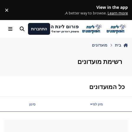
מעבר לתוכן
View in the app
×
ss
.
A better way to browse.
Learn more
פורום ליגת הפוקימונים
התחברות
חיפוש
Menu
משחק דפדפן ישראלי
בית
מועדונים
רשימת מועדונים
כל המועדונים
מיון לפי
סינון
מועדון הראשון בפרום