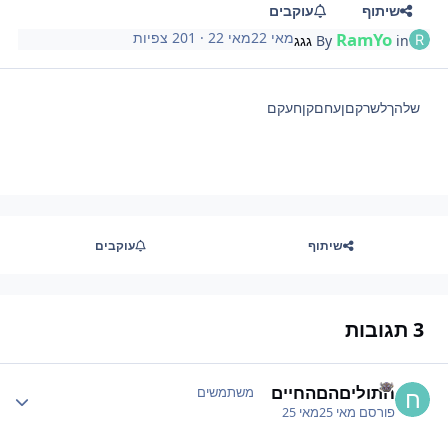
שיתוף
עוקבים
RamYo
מאי 22
מאי 22
· 201 צפיות
in
By
גגג
שלהךלשרקםןעחםקןחעקם
שיתוף
עוקבים
3 תגובות
חתוליםהםהחיים
 stats
משתמשים
פורסם
מאי 25
מאי 25