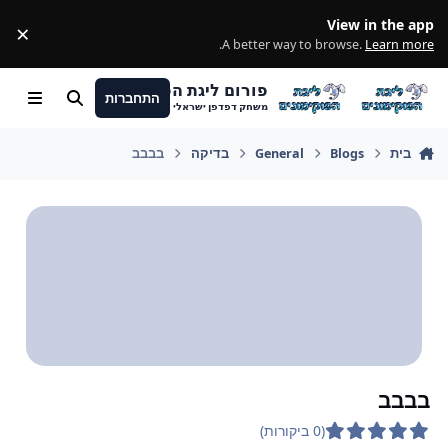
מעבר לתוכן
View in the app
×
ss
.
A better way to browse.
Learn more
פורום ליגת הפוקימונים
התחברות
חיפוש
Menu
משחק דפדפן ישראלי
בית
Blogs
General
בדיקה
בבבב
בבבב
(0 ביקורות)